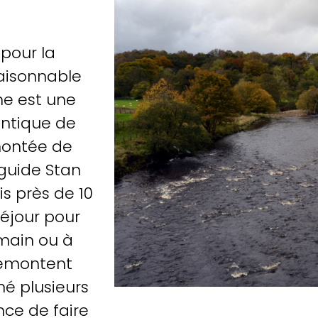
pour la
aisonnable
ne est une
antique de
montée de
 guide Stan
is près de 10
séjour pour
 main ou à
remontent
né plusieurs
nce de faire